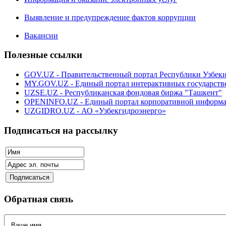
Выявление и предупреждение фактов коррупции
Вакансии
Полезные ссылки
GOV.UZ - Правительственный портал Республики Узбек
MY.GOV.UZ - Единый портал интерактивных государств
UZSE.UZ - Республиканская фондовая биржа "Ташкент"
OPENINFO.UZ - Единый портал корпоративной информ
UZGIDRO.UZ - АО «Узбекгидроэнерго»
Подписаться на рассылку
Обратная связь