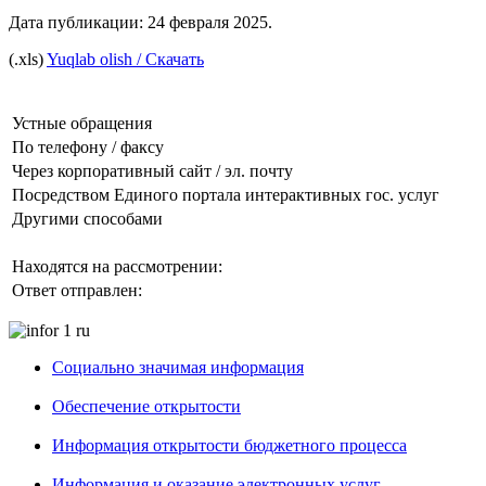
Дата публикации:
24 февраля 2025
.
(.xls)
Yuqlab olish / Скачать
Устные обращения
По телефону / факсу
Через корпоративный сайт / эл. почту
Посредством Единого портала интерактивных гос. услуг
Другими способами
Находятся на рассмотрении:
Ответ отправлен:
Социально значимая информация
Обеспечение открытости
Информация открытости бюджетного процесса
Информация и оказание электронных услуг