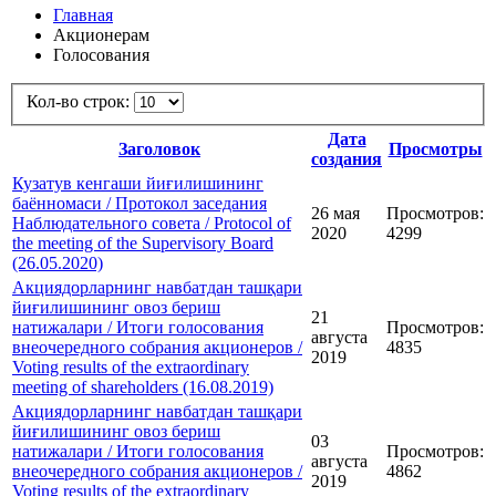
Главная
Акционерам
Голосования
Кол-во строк:
Дата
Заголовок
Просмотры
создания
Кузатув кенгаши йиғилишининг
баённомаси / Протокол заседания
26 мая
Просмотров:
Наблюдательного совета / Protocol of
2020
4299
the meeting of the Supervisory Board
(26.05.2020)
Акциядорларнинг навбатдан ташқари
йиғилишининг овоз бериш
21
натижалари / Итоги голосования
Просмотров:
августа
внеочередного собрания акционеров /
4835
2019
Voting results of the extraordinary
meeting of shareholders (16.08.2019)
Акциядорларнинг навбатдан ташқари
йиғилишининг овоз бериш
03
натижалари / Итоги голосования
Просмотров:
августа
внеочередного собрания акционеров /
4862
2019
Voting results of the extraordinary