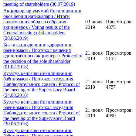
meeting of shareholders (30.07.2019)
Акциядорлар умумий йиғилишининг
овоз бериш натижалари / Итоги
голосования общего собрания
03 июля
Просмотров:
акционеров / Voting results of the
2019
4875
General meeting of shareholders
(28.06.2019)
Битта акциядорнинг қарорининг
баённомаси / Протокол решения
21 июня
Просмотров:
единственного акционера / Protocol of
2019
5155
the decision of the sole shareholder
(01.02.2018)
Кузатув кенгаши йиғилишининг
баённомаси / Протокол заседания
21 июня
Просмотров:
Наблюдательного совета / Protocol of
2019
4757
the meeting of the Supervisory Board
(24.08.2016)
Кузатув кенгаши йиғилишининг
баённомаси / Протокол заседания
21 июня
Просмотров:
Наблюдательного совета / Protocol of
2019
4990
the meeting of the Supervisory Board
(30.06.2016)
Кузатув кенгаши йиғилишининг
баённомаси / Протокол заседания