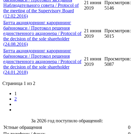
21 июня
Просмотров:
Наблюдательного совета / Protocol of
2019
5146
the meeting of the Supervisory Board
(12.02.2016)
Битта акциядорнинг қарорининг
баённомаси / Протокол решения
21 июня
Просмотров:
единственного акционера / Protocol of
2019
5015
the decision of the sole shareholder
(24.08.2016)
Битта акциядорнинг қарорининг
баённомаси / Протокол решения
21 июня
Просмотров:
единственного акционера / Protocol of
2019
5087
the decision of the sole shareholder
(24.01.2018)
Страница 1 из 2
1
2
За 2026 год поступило обращений:
Устные обращения
0
По телефону / факсу
0