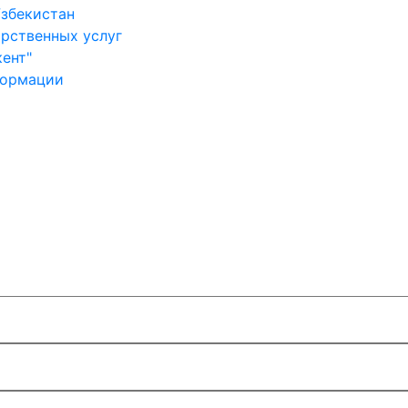
Узбекистан
арственных услуг
ент"
формации