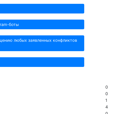
gram-боты
ащению любых заявленных конфликтов
0
0
1
4
0