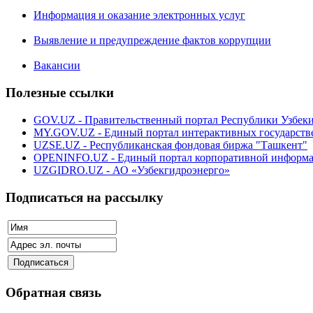
Информация и оказание электронных услуг
Выявление и предупреждение фактов коррупции
Вакансии
Полезные ссылки
GOV.UZ - Правительственный портал Республики Узбек
MY.GOV.UZ - Единый портал интерактивных государств
UZSE.UZ - Республиканская фондовая биржа "Ташкент"
OPENINFO.UZ - Единый портал корпоративной информ
UZGIDRO.UZ - АО «Узбекгидроэнерго»
Подписаться на рассылку
Обратная связь