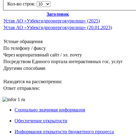
Кол-во строк:
Заголовок
Устав АО «Узбекгидроэнергокурилиш» (2025)
Устав АО «Узбекгидроэнергокурилиш» (20.01.2023)
Устные обращения
По телефону / факсу
Через корпоративный сайт / эл. почту
Посредством Единого портала интерактивных гос. услуг
Другими способами
Находятся на рассмотрении:
Ответ отправлен:
Социально значимая информация
Обеспечение открытости
Информация открытости бюджетного процесса