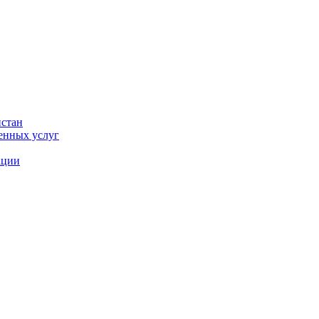
истан
енных услуг
ации