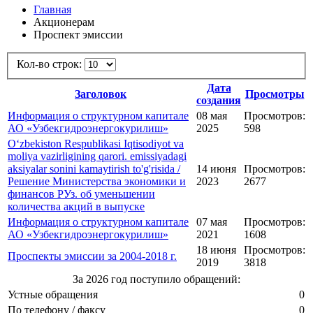
Главная
Акционерам
Проспект эмиссии
Кол-во строк:
Дата
Заголовок
Просмотры
создания
Информация о структурном капитале
08 мая
Просмотров:
АО «Узбекгидроэнергокурилиш»
2025
598
O‘zbekiston Respublikasi Iqtisodiyot va
moliya vazirligining qarori. emissiyadagi
aksiyalar sonini kamaytirish to'g'risida /
14 июня
Просмотров:
Решение Министерства экономики и
2023
2677
финансов РУз. об уменьшении
количества акций в выпуске
Информация о структурном капитале
07 мая
Просмотров:
АО «Узбекгидроэнергокурилиш»
2021
1608
18 июня
Просмотров:
Проспекты эмиссии за 2004-2018 г.
2019
3818
За 2026 год поступило обращений:
Устные обращения
0
По телефону / факсу
0