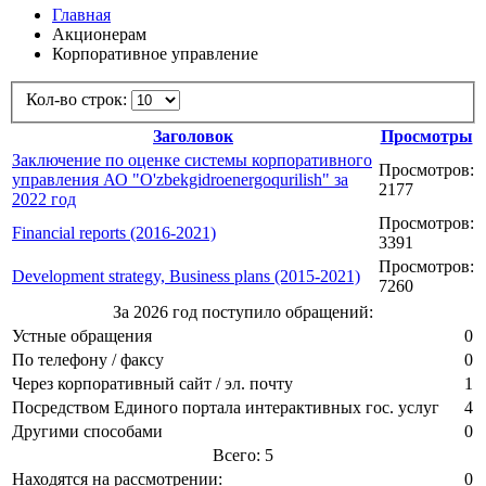
Главная
Акционерам
Корпоративное управление
Кол-во строк:
Заголовок
Просмотры
Заключение по оценке системы корпоративного
Просмотров:
управления АО "O'zbekgidroenergoqurilish" за
2177
2022 год
Просмотров:
Financial reports (2016-2021)
3391
Просмотров:
Development strategy, Business plans (2015-2021)
7260
За 2026 год поступило обращений:
Устные обращения
0
По телефону / факсу
0
Через корпоративный сайт / эл. почту
1
Посредством Единого портала интерактивных гос. услуг
4
Другими способами
0
Всего: 5
Находятся на рассмотрении:
0