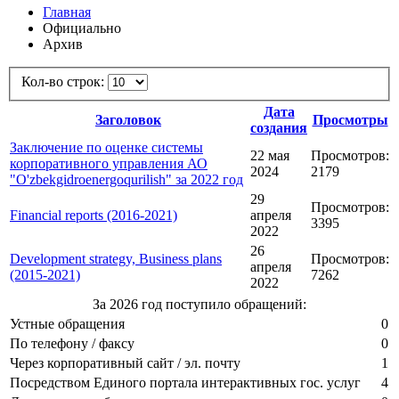
Главная
Официально
Архив
Кол-во строк:
Дата
Заголовок
Просмотры
создания
Заключение по оценке системы
22 мая
Просмотров:
корпоративного управления АО
2024
2179
"O'zbekgidroenergoqurilish" за 2022 год
29
Просмотров:
Financial reports (2016-2021)
апреля
3395
2022
26
Development strategy, Business plans
Просмотров:
апреля
(2015-2021)
7262
2022
За 2026 год поступило обращений:
Устные обращения
0
По телефону / факсу
0
Через корпоративный сайт / эл. почту
1
Посредством Единого портала интерактивных гос. услуг
4