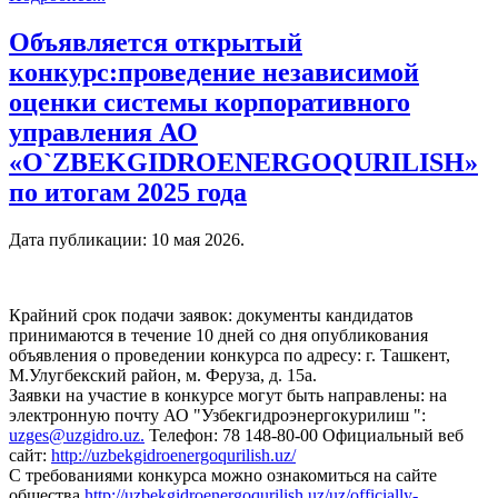
Объявляется открытый
конкурс:проведение независимой
оценки системы корпоративного
управления АО
«O`ZBEKGIDROENERGOQURILISH»
по итогам 2025 года
Дата публикации:
10 мая 2026
.
Крайний срок подачи заявок: документы кандидатов
принимаются в течение 10 дней со дня опубликования
объявления о проведении конкурса по адресу: г. Ташкент,
М.Улугбекский район, м. Феруза, д. 15а.
Заявки на участие в конкурсе могут быть направлены: на
электронную почту АО "Узбекгидроэнергокурилиш ":
uzges@uzgidro.uz
.
Телефон: 78 148-80-00 Официальный веб
сайт:
http://uzbekgidroenergoqurilish.uz/
С требованиями конкурса можно ознакомиться на сайте
общества
http://uzbekgidroenergoqurilish.uz/uz/officially-