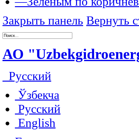
—
Зеленым по коричне
Закрыть панель
Вернуть с
АО "Uzbekgidroenerg
Русский
Ўзбекча
Русский
English