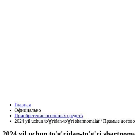
Главная
Официально
Приобретение основных средств
2024 yil uchun to'g'ridan-to'g'ri shartnomalar / Прямые догов
2024 yil uchun to'g'ridan-to'g'ri shartno