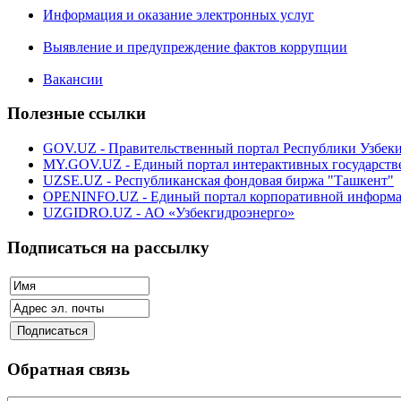
Информация и оказание электронных услуг
Выявление и предупреждение фактов коррупции
Вакансии
Полезные ссылки
GOV.UZ - Правительственный портал Республики Узбек
MY.GOV.UZ - Единый портал интерактивных государств
UZSE.UZ - Республиканская фондовая биржа "Ташкент"
OPENINFO.UZ - Единый портал корпоративной информ
UZGIDRO.UZ - АО «Узбекгидроэнерго»
Подписаться на рассылку
Обратная связь