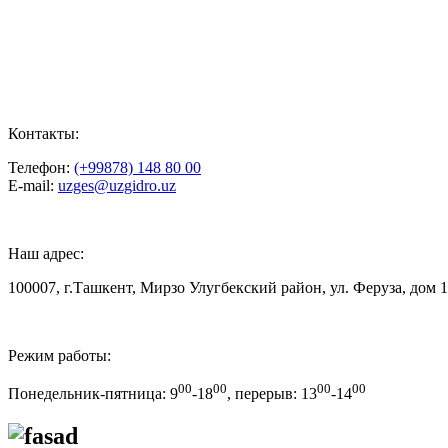
Контакты:
Телефон:
(+99878) 148 80 00
E-mail:
uzges@uzgidro.uz
Наш адрес:
100007, г.Ташкент, Мирзо Улугбекский район, ул. Феруза, дом 
Режим работы:
00
00
00
00
Понедельник-пятница: 9
-18
,
перерыв: 13
-14