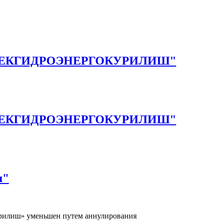
 АО "УЗБЕКГИДРОЭНЕРГОКУРИЛИШ"
 АО "УЗБЕКГИДРОЭНЕРГОКУРИЛИШ"
ш"
урилиш» уменьшен путем аннулирования